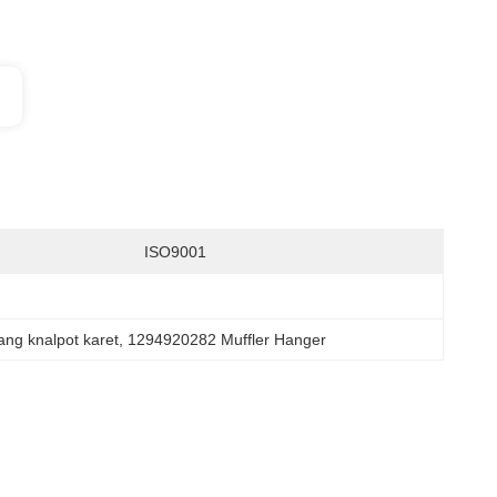
:
ISO9001
ng knalpot karet
, 
1294920282 Muffler Hanger