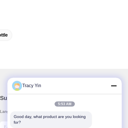
ttle
Tracy Yin
Surat Kabar Kami
5:53 AM
Langganan buletin kami untuk diskon dan banyak lagi.
Good day, what product are you looking 
for?