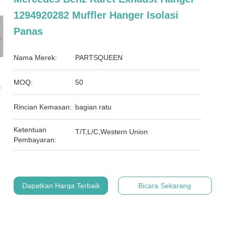
1294920282 Muffler Hanger Isolasi
Panas
Nama Merek:
PARTSQUEEN
MOQ:
50
Rincian Kemasan:
bagian ratu
Ketentuan
T/T,L/C,Western Union
Pembayaran:
Dapatkan Harga Terbaik
Bicara Sekarang