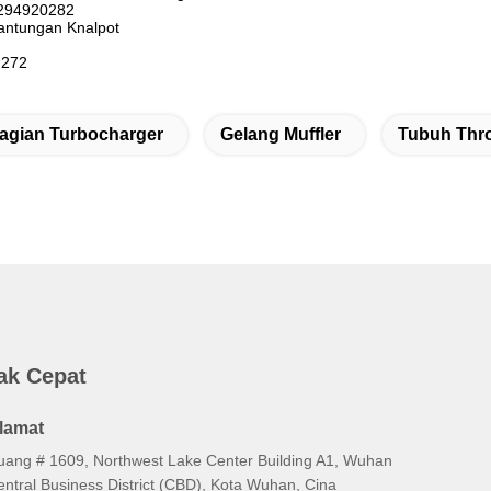
1294920282
antungan Knalpot
M272
agian Turbocharger
Gelang Muffler
Tubuh Thro
ak Cepat
lamat
uang # 1609, Northwest Lake Center Building A1, Wuhan
entral Business District (CBD), Kota Wuhan, Cina