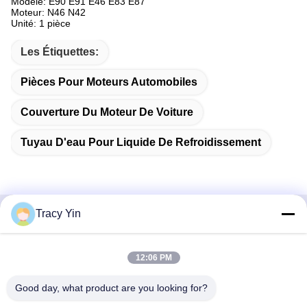
Modèle: E90 E91 E46 E83 E87
Moteur: N46 N42
Unité: 1 pièce
Les Étiquettes:
Pièces Pour Moteurs Automobiles
Couverture Du Moteur De Voiture
Tuyau D'eau Pour Liquide De Refroidissement
Tracy Yin
Contactez rapidement
12:06 PM
Adresse
Chambre n° 1609, bâtiment A1 du centre du lac du Nord-
Good day, what product are you looking for?
Ouest, quartier central des affaires de Wuhan, ville de