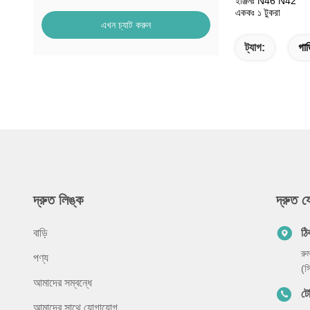
ইঞ্জিনঃ N46 N42
এককঃ ১ টুকরা
এখন চ্যাট করুন
ট্যাগ:
গাড
দ্রুত লিঙ্ক
দ্রুত 
বাড়ি
ঠি
রু
পণ্য
(স
আমাদের সম্বন্ধে
ট
আমাদের সাথে যোগাযোগ