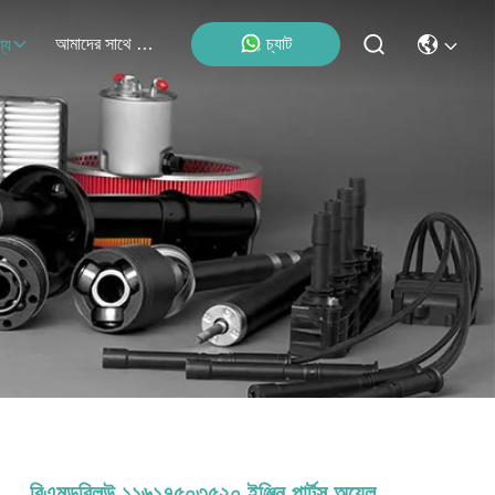
আমাদের সাথে যোগাযোগ
চ্যাট
্য
বিএমডব্লিউ ১১৬১৭৫০৩৫২০ ইঞ্জিন পার্টস অয়েল