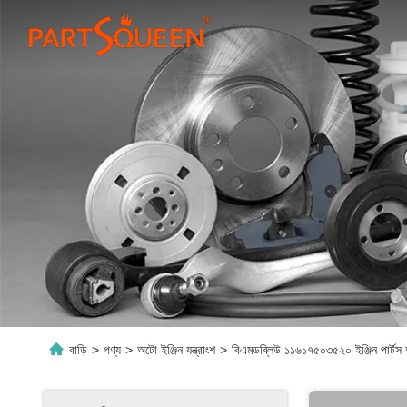
বাড়ি
>
পণ্য
>
অটো ইঞ্জিন যন্ত্রাংশ
>
বিএমডব্লিউ ১১৬১৭৫০৩৫২০ ইঞ্জিন পার্টস 