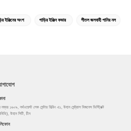
়ির ইঞ্জিনের অংশ
গাড়ির ইঞ্জিন কভার
শীতল জলবাহী পানির নল
যোগাযোগ
কানা
ম নম্বর ১৬০৯, নর্থওয়েস্ট লেক সেন্টার বিল্ডিং এ১, উহান সেন্ট্রাল বিজনেস ডিস্ট্রিক্ট
িবিডি), উহান সিটি, চীন
েলিফোন