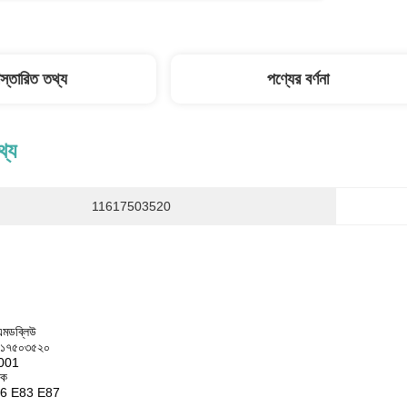
িস্তারিত তথ্য
পণ্যের বর্ণনা
থ্য
11617503520
িএমডব্লিউ
১৬১৭৫০৩৫২০
001
জক
46 E83 E87