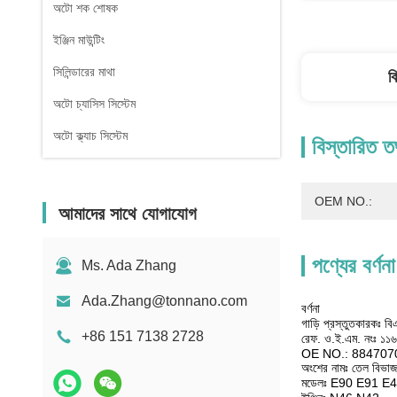
অটো শক শোষক
ইঞ্জিন মাউন্টিং
সিলিন্ডারের মাথা
ব
অটো চ্যাসিস সিস্টেম
অটো ক্ল্যাচ সিস্টেম
বিস্তারিত ত
OEM NO.:
আমাদের সাথে যোগাযোগ
পণ্যের বর্ণনা
Ms. Ada Zhang
Ada.Zhang@tonnano.com
বর্ণনা
গাড়ি প্রস্তুতকারকঃ ব
+86 151 7138 2728
রেফ. ও.ই.এম. নংঃ ১
OE NO.: 884707
অংশের নামঃ তেল বিভা
মডেলঃ E90 E91 E