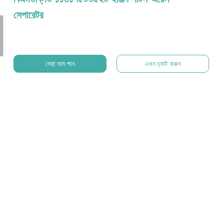
সেপারেটর
সেরা দাম পান
এখন চ্যাট করুন