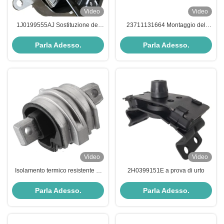
Video
Video
1J0199555AJ Sostituzione del
23711131664 Montaggio del
montaggio della trasmissione
motore Alta resistenza Montaggio
Protezione dalla corrosione
anteriore del motore Compatto
Parla Adesso.
Parla Adesso.
Flessibile
Video
Video
Isolamento termico resistente al
2H0399151E a prova di urto
calore portatile 2102400318
montato sulla trasmissione
Parla Adesso.
Parla Adesso.