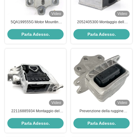
Video
Video
5QA199555G Motor Mounting
2052405300 Montaggio della
Transmission Mount Resistenza
trasmissione Resistenza alla
al calore Isolamento termico
ruggine per la sicurezza di
Parla Adesso.
Parla Adesso.
esercizio
Video
Video
22116885934 Montaggio del
Prevenzione della ruggine
motore Montaggio del motore
sostituzione del montatore della
Efficienza energetica
trasmissione 22316853449
Parla Adesso.
Parla Adesso.
regolabile