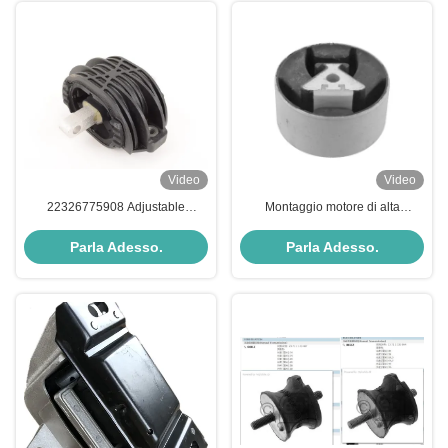
Video
Video
22326775908 Adjustable
Montaggio motore di alta
Transmission Mount Rust
precisione 6382661685
Resistance Easy Assembly
Montaggio motore posteriore
Parla Adesso.
Parla Adesso.
duraturo