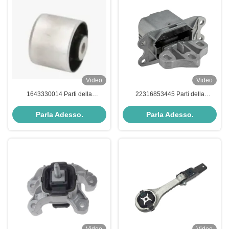
Video
Video
1643330014 Parti della
22316853445 Parti della
trasmissione Montatura della
trasmissione Montatura della
trasmissione
trasmissione
Parla Adesso.
Parla Adesso.