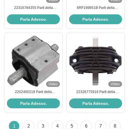
Video
Video
22316784355 Parti della
6RF199851B Parti della
trasmissione Montatura della
trasmissione Montatura della
trasmissione
trasmissione
Parla Adesso.
Parla Adesso.
Video
Video
2202400218 Parti della
22326775916 Parti della
trasmissione Montatura della
trasmissione Montatura della
trasmissione
trasmissione
Parla Adesso.
Parla Adesso.
1
2
3
4
5
6
7
8