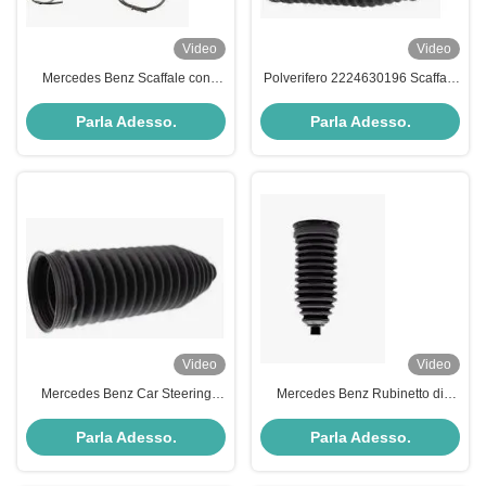
Video
Video
Mercedes Benz Scaffale con
Polverifero 2224630196 Scaffale
porta volante 1714630096 Parti
del supporto per volante Alta
di sospensione auto
precisione Per Mercedes Benz
Parla Adesso.
Parla Adesso.
Video
Video
Mercedes Benz Car Steering
Mercedes Benz Rubinetto di
Boot 2464630096 Facile
guida Scarpa 2214630296
sostituzione e manutenzione
Ricambi per auto
Parla Adesso.
Parla Adesso.