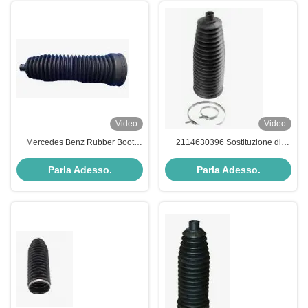
Video
Video
Mercedes Benz Rubber Boot
2114630396 Sostituzione di
2204630296 Protezione da
stivali per pignoni a cremagliera
corrosione
Mercedes Benz Parti di
Parla Adesso.
Parla Adesso.
sospensione auto