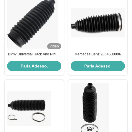
Video
BMW Universal Rack And Pinion
Mercedes Benz 2054630096
Boot 32106791561 Parti di
Parti del telaio
sospensione per automobili
Parla Adesso.
Parla Adesso.