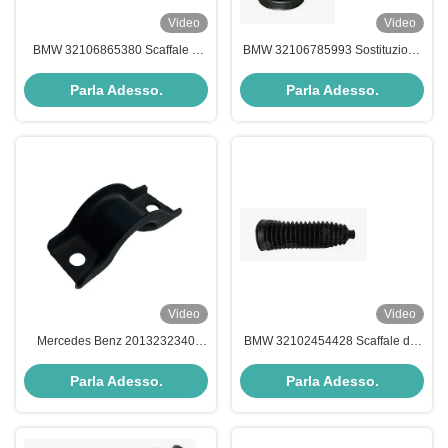
Video
Video
BMW 32106865380 Scaffale e
BMW 32106785993 Sostituzione
stivale a pignone
di stivale di sterzo Isolamento
termico Leggere
Parla Adesso.
Parla Adesso.
Video
Video
Mercedes Benz 2013232340
BMW 32102454428 Scaffale del
Parti del telaio Montaggio
volante Scarpa impermeabile
stabilizzatore
Parti di sospensione
Parla Adesso.
Parla Adesso.
automobilistica