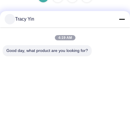
Tracy Yin
Liên lạc nhanh
4:19 AM
Địa chỉ
Good day, what product are you looking for?
Phòng số 1609, Tòa nhà Trung tâm Hồ Tây Bắc A1, Khu
Kinh doanh Trung tâm Vũ Hán (CBD), Thành phố Vũ Hán,
Trung Quốc
Điện thoại
86-27-84889388
Email
Ada.Zhang@tonnano.com