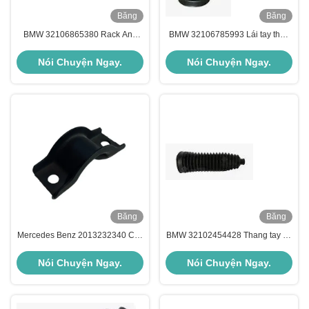
Băng
Băng
hình
hình
BMW 32106865380 Rack And
BMW 32106785993 Lái tay thay
Pinion Boot lâu dài dễ dàng lắp
thế giày chân cách nhiệt nhẹ
đặt
Nói Chuyện Ngay.
Nói Chuyện Ngay.
Băng
Băng
hình
hình
Mercedes Benz 2013232340 Các
BMW 32102454428 Thang tay lái
bộ phận khung gầm Đứng ổn
boot chống nước Chiếc xe ô tô
định
phụ tùng treo
Nói Chuyện Ngay.
Nói Chuyện Ngay.