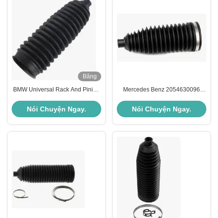
Băng
hình
BMW Universal Rack And Pinion
Mercedes Benz 2054630096
Boot 32106791561 Các bộ phận
Phân bộ khung gầm
treo xe ô tô
Nói Chuyện Ngay.
Nói Chuyện Ngay.