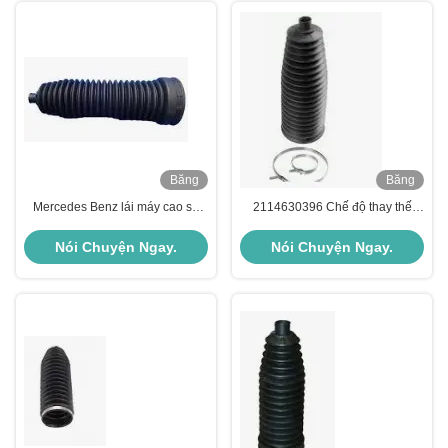
Băng
Băng
hình
hình
Mercedes Benz lái máy cao su
2114630396 Chế độ thay thế
giày cao su 2204630296 Bảo vệ
giày rack Pinion Mercedes Benz
ăn mòn
Chiếc xe hơi
Nói Chuyện Ngay.
Nói Chuyện Ngay.