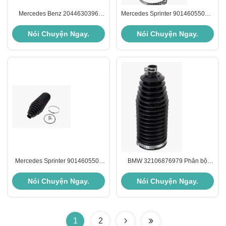
Mercedes Benz 2044630396
Mercedes Sprinter 9014605500 B
Phân bộ khung gầm Đứng tay lái
Phân bộ khung gầm
Boot
Nói Chuyện Ngay.
Nói Chuyện Ngay.
Mercedes Sprinter 9014605500
BMW 32106876979 Phân bộ
Phân bộ khung gầm
khung gầm
Nói Chuyện Ngay.
Nói Chuyện Ngay.
1
2