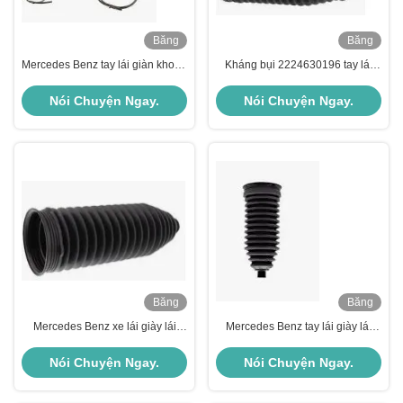
Băng
Băng
hình
hình
Mercedes Benz tay lái giàn khoan
Kháng bụi 2224630196 tay lái
giày 1714630096 Phân bộ treo
chân cao độ chính xác cho
xe ô tô
Mercedes Benz
Nói Chuyện Ngay.
Nói Chuyện Ngay.
Băng
Băng
hình
hình
Mercedes Benz xe lái giày lái
Mercedes Benz tay lái giày lái
2464630096 Dễ dàng thay thế và
2214630296 Phụ tùng xe hơi lâu
bảo trì
bền
Nói Chuyện Ngay.
Nói Chuyện Ngay.